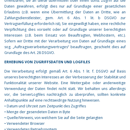
offenbaren, sie an diese übermitteln oder ihnen sonst Zugriff auf die
Daten gewähren, erfolgt dies nur auf Grundlage einer gesetzlichen
Erlaubnis (z.B. wenn eine Übermittlung der Daten an Dritte, wie an
Zahlungsdienstleister, gem. Art. 6 Abs. 1 lit. b DSGVO zur
Vertragserfüllung erforderlich ist), Sie eingewilligt haben, eine rechtliche
Verpflichtung dies vorsieht oder auf Grundlage unserer berechtigten
Interessen (z.B. beim Einsatz von Beauftragten, Webhostern, etc.).
Sofern wir Dritte mit der Verarbeitung von Daten auf Grundlage eines
sog. „Auftragsverarbeitungsvertrages“ beauftragen, geschieht dies auf
Grundlage des Art. 28 DSGVO.
ERHEBUNG VON ZUGRIFFSDATEN UND LOGFILES
Die Verarbeitung erfolgt gemäß Art. 6 Abs. 1 lit. f. DSGVO auf Basis
unseres berechtigten Interesses an der Verbesserung der Stabilität und
Funktionalität unserer Website. Eine Weitergabe oder anderweitige
Verwendung der Daten findet nicht statt. Wir behalten uns allerdings
vor, die ServerLogfiles nachträglich zu überprüfen, sollten konkrete
Anhaltspunkte auf eine rechtswidrige Nutzung hinweisen.
• Datum und Uhrzeit zum Zeitpunkt des Zugriffes
• Menge der gesendeten Daten in Byte
• Quelle/Verweis, von welchem Sie auf die Seite gelangten
• Verwendeter Browser
• Verwendetes Betriebssystem