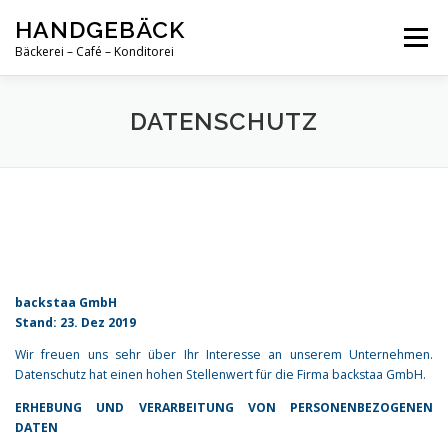
Zum
HANDGEBÄCK
Inhalt
Menü
springen
Bäckerei – Café – Konditorei
BÄCKEREI
KONDITOREI
SPEISEKARTE
DATENSCHUTZ
ABENDEVENTS
CAFÉ
STELLENANGEBOTE
KONTAKT
backstaa GmbH
Stand: 23. Dez 2019
Wir freuen uns sehr über Ihr Interesse an unserem Unternehmen.
Datenschutz hat einen hohen Stellenwert für die Firma backstaa GmbH.
ERHEBUNG UND VERARBEITUNG VON PERSONENBEZOGENEN
DATEN